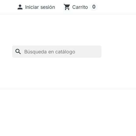

shopping_cart
0
Iniciar sesión
Carrito
search