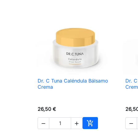
Dr. C Tuna Caléndula Bálsamo
Dr. C

Vista rápida
Crema
Crem
26,50 €
26,5




Añadir al carrito