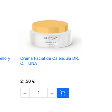
ello y
Crema Facial de Caléndula DR.

Vista rápida
C. TUNA
21,50 €



ir al carrito
Añadir al carrito