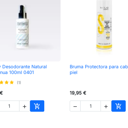
 Desodorante Natural
Bruma Protectora para cab

Vista rápida

Vista rápida
rnua 100ml 0401
piel
(1)
 €
19,95 €





Añadir al carrito
Añad