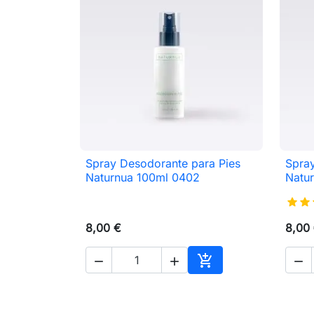
Spray Desodorante para Pies
Spray

Vista rápida
Naturnua 100ml 0402
Natu
8,00 €
8,00




Añadir al carrito