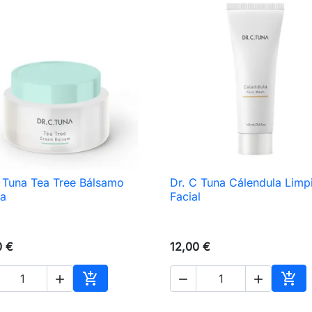
 Tuna Tea Tree Bálsamo
Dr. C Tuna Cálendula Limp

Vista rápida

Vista rápida
a
Facial
0 €
12,00 €





Añadir al carrito
Añad