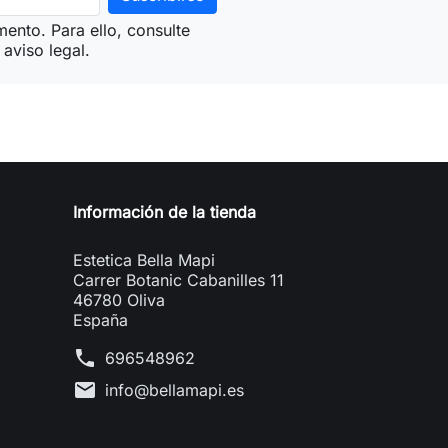
ento. Para ello, consulte
aviso legal.
Información de la tienda
Estetica Bella Mapi
Carrer Botanic Cabanilles 11
46780 Oliva
España
phone
696548962
mail
info@bellamapi.es