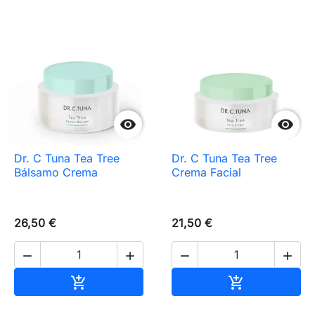


Dr. C Tuna Tea Tree
Dr. C Tuna Tea Tree
Bálsamo Crema
Crema Facial
26,50 €
21,50 €




Añadir al carrito
Añadir al carr

