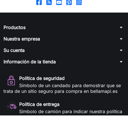
arrow_drop_down
Productos
arrow_drop_down
Nuestra empresa
arrow_drop_down
Su cuenta
arrow_drop_down
Información de la tienda
Política de seguridad
Símbolo de un candado para demostrar que se
trata de un sitio seguro para compra en bellamapi.es
Política de entrega
Símbolo de camión para indicar nuestra política
de entregas en bellamapi.es