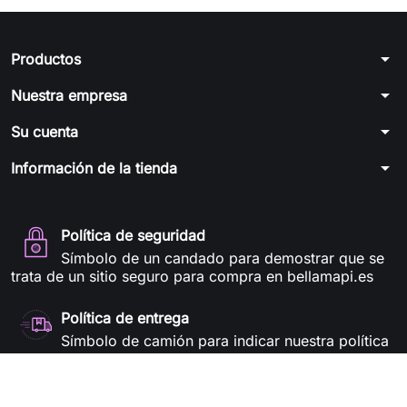
arrow_drop_down
Productos
arrow_drop_down
Nuestra empresa
arrow_drop_down
Su cuenta
arrow_drop_down
Información de la tienda
Política de seguridad
Símbolo de un candado para demostrar que se
trata de un sitio seguro para compra en bellamapi.es
Política de entrega
Símbolo de camión para indicar nuestra política
de entregas en bellamapi.es
Política de devolución